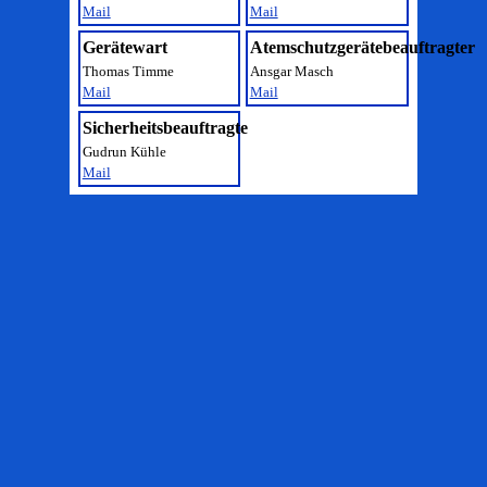
Mail
Mail
Gerätewart
Atemschutzgerätebeauftragter
Thomas Timme
Ansgar Masch
Mail
Mail
Sicherheitsbeauftragte
Gudrun Kühle
Mail
Zurück zum Seiteninhalt