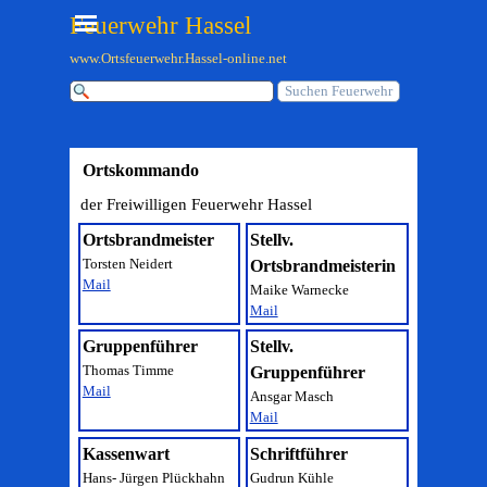
Direkt zum Seiteninhalt
Menü überspringen
Feuerwehr Hassel
www.Ortsfeuerwehr.Hassel-online.net
Suchen Feuerwehr
Ortskommando
der Freiwilligen Feuerwehr Hassel
Ortsbrandmeister
Stellv.
Torsten Neidert
Ortsbrandmeisterin
Mail
Maike Warnecke
Mail
Gruppenführer
Stellv.
Thomas Timme
Gruppenführer
Mail
Ansgar Masch
Mail
Kassenwart
Schriftführer
Hans- Jürgen Plückhahn
Gudrun Kühle