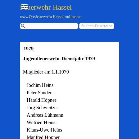
Direkt zum Seiteninhalt
Menü überspringen
Feuerwehr Hassel
www.Ortsfeuerwehr.Hassel-online.net
Suchen Feuerwehr
1979
Jugendfeuerwehr Dienstjahr 1979
Mitglieder am 1.1.1979
Jochim Heins
Peter Sander
Harald Höpner
Jörg Schweitzer
Andreas Lühmann
Wilfried Heins
Klaus-Uwe Heins
Manfred Höpner