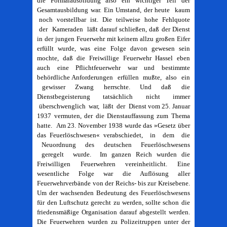
die Formalausbildung also ein wichtiger Teil der
Gesamtausbildung war. Ein Umstand, der heute kaum
noch vorstellbar ist. Die teilweise hohe Fehlquote
der Kameraden läßt darauf schließen, daß der Dienst
in der jungen Feuerwehr mit keinem allzu großen Eifer
erfüllt wurde, was eine Folge davon gewesen sein
mochte, daß die Freiwillige Feuerwehr Hassel eben
auch eine Pflichtfeuerwehr war und bestimmte
behördliche Anforderungen erfüllen mußte, also ein
gewisser Zwang herrschte. Und daß die
Dienstbegeisterung tatsächlich nicht immer
überschwenglich war, läßt der Dienst vom 25. Januar
1937 vermuten, der die Dienstauffassung zum Thema
hatte. Am 23. November 1938 wurde das »Gesetz über
das Feuerlöschwesen« verabschiedet, in dem die
Neuordnung des deutschen Feuerlöschwesens
geregelt wurde. Im ganzen Reich wurden die
Freiwilligen Feuerwehren vereinheitlicht. Eine
wesentliche Folge war die Auflösung aller
Feuerwehrverbände von der Reichs- bis zur Kreisebene.
Um der wachsenden Bedeutung des Feuerlöschwesens
für den Luftschutz gerecht zu werden, sollte schon die
friedensmäßige Organisation darauf abgestellt werden.
Die Feuerwehren wurden zu Polizeitruppen unter der