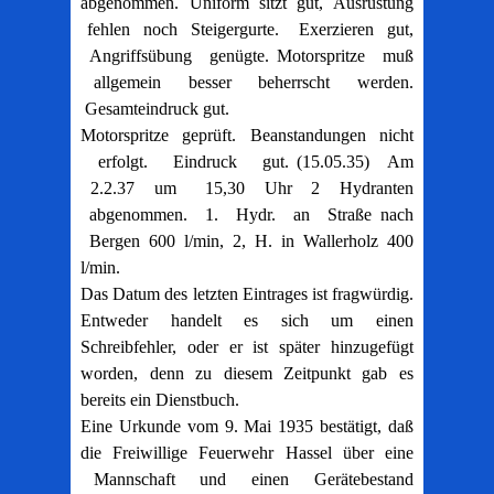
abgenommen. Uniform sitzt gut, Ausrüstung
fehlen noch Steigergurte. Exerzieren gut,
Angriffsübung genügte. Motorspritze muß
allgemein besser beherrscht werden.
Gesamteindruck gut.
Motorspritze geprüft. Beanstandungen nicht
erfolgt. Eindruck gut. (15.05.35) Am
2.2.37 um 15,30 Uhr 2 Hydranten
abgenommen. 1. Hydr. an Straße nach
Bergen 600 l/min, 2, H. in Wallerholz 400
l/min.
Das Datum des letzten Eintrages ist fragwürdig.
Entweder handelt es sich um einen
Schreibfehler, oder er ist später hinzugefügt
worden, denn zu diesem Zeitpunkt gab es
bereits ein Dienstbuch.
Eine Urkunde vom 9. Mai 1935 bestätigt, daß
die Freiwillige Feuerwehr Hassel über eine
Mannschaft und einen Gerätebestand