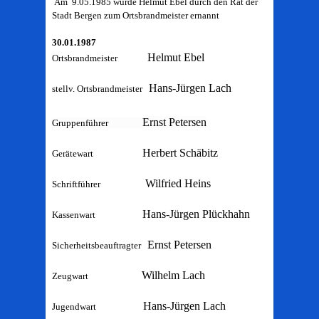
Am 9.05.1985 wurde Helmut Ebel durch den Rat der
Stadt Bergen zum Ortsbrandmeister ernannt
30.01.1987
Helmut Ebel
Ortsbrandmeister
Hans-Jürgen Lach
stellv. Ortsbrandmeister
Ernst Petersen
Gruppenführer
Herbert Schäbitz
Gerätewart
Wilfried Heins
Schriftführer
Hans-Jürgen Plückhahn
Kassenwart
Ernst Petersen
Sicherheitsbeauftragter
Wilhelm Lach
Zeugwart
Hans-Jürgen Lach
Jugendwart