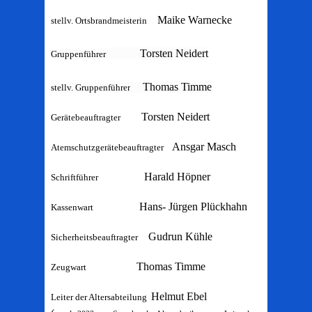
Maike Warnecke
stellv. Ortsbrandmeisterin
Torsten Neidert
Gruppenführer
Thomas Timme
stellv. Gruppenführer
Torsten Neidert
Gerätebeauftragter
Ansgar Masch
Atemschutzgerätebeauftragter
Harald Höpner
Schriftführer
Hans- Jürgen Plückhahn
Kassenwart
Gudrun Kühle
Sicherheitsbeauftragter
Thomas Timme
Zeugwart
Helmut Ebel
Leiter der Altersabteilung