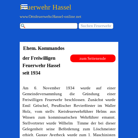
Direkt zum Seiteninhalt
Menü überspringen
Feuerwehr Hassel
www.Ortsfeuerwehr.Hassel-online.net
Suchen Feuerwehr
Ehem. Kommandos
der Freiwilligen
zum Seitenende
Feuerwehr Hassel
seit 1934
Am 6. November 1934 wurde auf einer
Gemeindeversammlung die Gründung einer
Freiwilligen Feuerwehr beschlossen. Zunächst wurde
Emil Gröschel, Preußischer Revierförster im Waller
Holz, vom stellv. Kreisfeuerwehrführer Helms aus
Winsen zum kommissarischen Wehrführer ernannt.
Stellvertreter wurde Wilhelm Timme der bei dieser
Gelegenheit seine Beförderung zum Löschmeister
erhielt. Gustav Averbeck wurde zum 1. Maschinisten