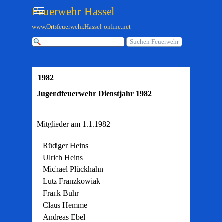
Direkt zum Seiteninhalt
Menü überspringen
Feuerwehr Hassel
www.Ortsfeuerwehr.Hassel-online.net
Suchen Feuerwehr
1982
Jugendfeuerwehr Dienstjahr 1982
Mitglieder am 1.1.1982
Rüdiger Heins
Ulrich Heins
Michael Plückhahn
Lutz Franzkowiak
Frank Buhr
Claus Hemme
Andreas Ebel