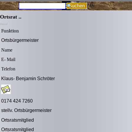
Direkt zum Seiteninhalt
Menü überspringen
Suchen
Ortsrat ..
Hassel
Funktion
Ortsbürgermeister
Name
E- Mail
Telefon
Klaus- Benjamin Schröter
0174 424 7260
stellv. Ortsbürgermeister
Ortsratsmitglied
Ortsratsmitglied