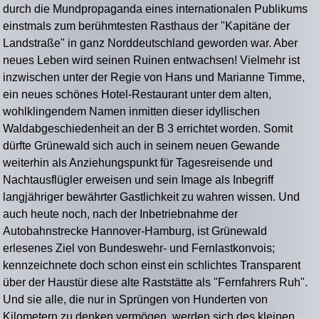
durch die Mundpropaganda eines internationalen Publikums
einstmals zum berühmtesten Rasthaus der "Kapitäne der
Landstraße" in ganz Norddeutschland geworden war. Aber
neues Leben wird seinen Ruinen entwachsen! Vielmehr ist
inzwischen unter der Regie von Hans und Marianne Timme,
ein neues schönes Hotel-Restaurant unter dem alten,
wohlklingendem Namen inmitten dieser idyllischen
Waldabgeschiedenheit an der B 3 errichtet worden. Somit
dürfte Grünewald sich auch in seinem neuen Gewande
weiterhin als Anziehungspunkt für Tagesreisende und
Nachtausflügler erweisen und sein Image als Inbegriff
langjähriger bewährter Gastlichkeit zu wahren wissen. Und
auch heute noch, nach der Inbetriebnahme der
Autobahnstrecke Hannover-Hamburg, ist Grünewald
erlesenes Ziel von Bundeswehr- und Fernlastkonvois;
kennzeichnete doch schon einst ein schlichtes Transparent
über der Haustür diese alte Raststätte als "Fernfahrers Ruh".
Und sie alle, die nur in Sprüngen von Hunderten von
Kilometern zu denken vermögen, werden sich des kleinen