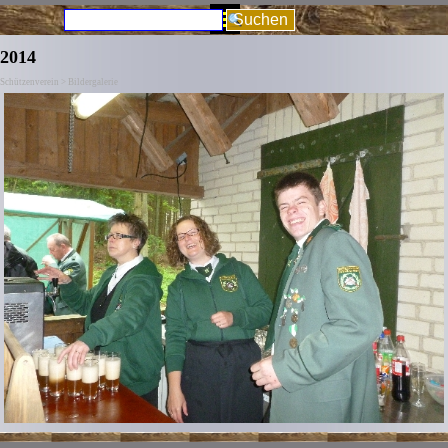
Direkt zum Seiteninhalt
Menü überspringen
Suchen
2014
Schützenverein > Bildergalerie