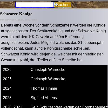
Direkt zum Seiteninhalt
Menü überspringen
Suchen
Schwarze Könige
Schützenverein > Könige, Beste, Pokale
Bereits eine Woche vor dem Schützenfest werden die Könige
ausgeschossen. Der Schützenkönig und der Schwarze König
werden mit dem KK-Gewehr auf 50m Entfernung
ausgeschossen. Jedes Mitglied welches das 21. Lebensjahr
vollendet hat, kann auf die Königsscheibe schießen.
Schwarzer König wird derjenige, welcher mit der niedrigsten
Gesamtringzahl, drei Treffer auf der Scheibe hat.
2026
Christoph Warnecke
2025
Christoph Warnecke
2024
Thomas Timme
2023
Sigfried Ahrens
2020, 2021
Kein Schützenfest wegen der Coronapandem