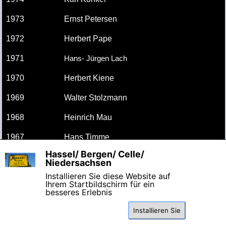
1973
Ernst Petersen
1972
Herbert Pape
1971
Hans- Jürgen Lach
1970
Herbert Kiene
1969
Walter Stolzmann
1968
Heinrich Mau
1967
Hans Timme
Hassel/ Bergen/ Celle/
X
1966
Hans Kiene
Niedersachsen
Installieren Sie diese Website auf
Ihrem Startbildschirm für ein
besseres Erlebnis
Installieren Sie