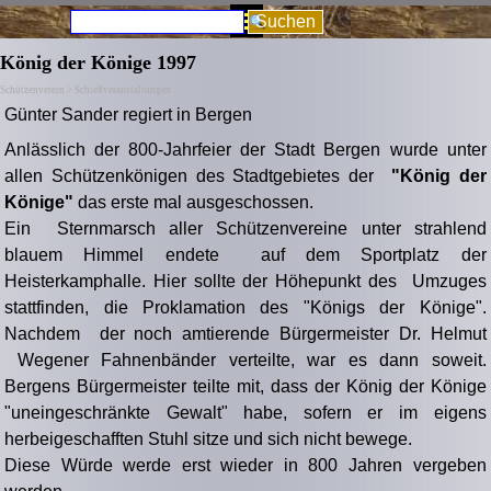
Direkt zum Seiteninhalt
Menü überspringen
Suchen
König der Könige 1997
Schützenverein > Schießveranstaltungen
Günter Sander regiert in Bergen
Anlässlich der 800-Jahrfeier der Stadt Bergen wurde unter
allen Schützenkönigen des Stadtgebietes der
"König der
Könige"
das erste mal ausgeschossen.
Ein Sternmarsch aller Schützenvereine unter strahlend
blauem Himmel endete auf dem Sportplatz der
Heisterkamphalle. Hier sollte der Höhepunkt des Umzuges
stattfinden, die Proklamation des "Königs der Könige".
Nachdem der noch amtierende Bürgermeister Dr. Helmut
Wegener Fahnenbänder verteilte, war es dann soweit.
Bergens Bürgermeister teilte mit, dass der König der Könige
"uneingeschränkte Gewalt" habe,
sofern er im eigens
herbeigeschafften Stuhl sitze und sich nicht bewege.
Diese Würde werde erst wieder in 800 Jahren vergeben