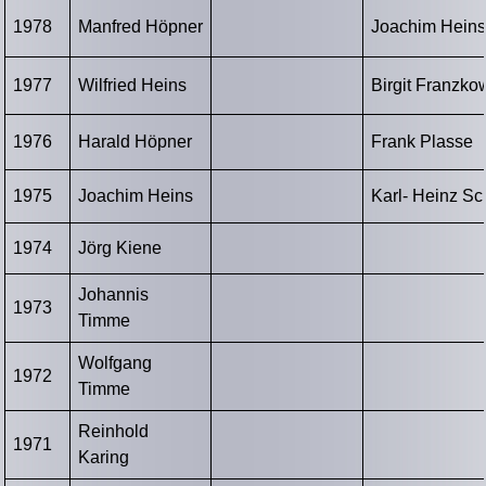
1978
Manfred Höpner
Joachim Hein
1977
Wilfried Heins
Birgit Franzko
1976
Harald Höpner
Frank Plasse
1975
Joachim Heins
Karl- Heinz Sc
1974
Jörg Kiene
Johannis
1973
Timme
Wolfgang
1972
Timme
Reinhold
1971
Karing