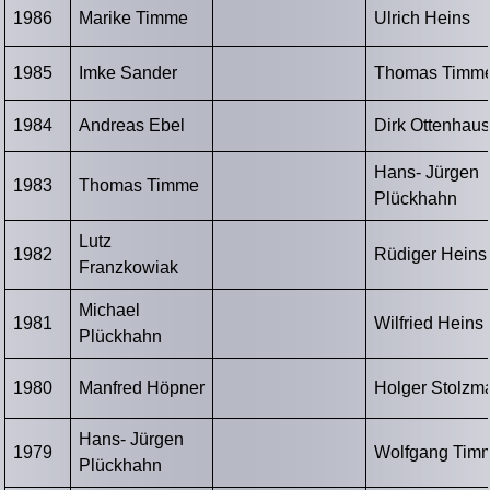
1986
Marike Timme
Ulrich Heins
1985
Imke Sander
Thomas Timm
1984
Andreas Ebel
Dirk Ottenhau
Hans- Jürgen
1983
Thomas Timme
Plückhahn
Lutz
1982
Rüdiger Heins
Franzkowiak
Michael
1981
Wilfried Heins
Plückhahn
1980
Manfred Höpner
Holger Stolzm
Hans- Jürgen
1979
Wolfgang Tim
Plückhahn