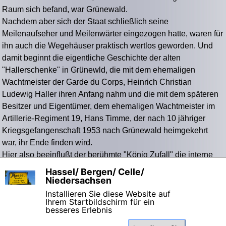
Raum sich befand, war Grünewald.
Nachdem aber sich der Staat schließlich seine
Meilenaufseher und Meilenwärter eingezogen hatte, waren für
ihn auch die Wegehäuser praktisch wertlos geworden. Und
damit beginnt die eigentliche Geschichte der alten
"Hallerschenke" in Grünewld, die mit dem ehemaligen
Wachtmeister der Garde du Corps, Heinrich Christian
Ludewig Haller ihren Anfang nahm und die mit dem späteren
Besitzer und Eigentümer, dem ehemaligen Wachtmeister im
Artillerie-Regiment 19, Hans Timme, der nach 10 jähriger
Kriegsgefangenschaft 1953 nach Grünewald heimgekehrt
war, ihr Ende finden wird.
Hier also beeinflußt der berühmte "König Zufall" die interne
Geschichtsschreibung des Hauses Grünewald mit einer
Hassel/ Bergen/ Celle/
X
Duplizität auf militärischer Ebene.
Niedersachsen
Installieren Sie diese Website auf
Ihrem Startbildschirm für ein
besseres Erlebnis