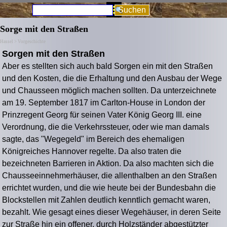
Direkt zum Seiteninhalt
Menü überspringen
Suchen
Sorge mit den Straßen
Hassel > Vorgeschichte
Sorgen mit den Straßen
Aber es stellten sich auch bald Sorgen ein mit den Straßen
und den Kosten, die die Erhaltung und den Ausbau der Wege
und Chausseen möglich machen sollten. Da unterzeichnete
am 19. September 1817 im Carlton-House in London der
Prinzregent Georg für seinen Vater König Georg III. eine
Verordnung, die die Verkehrssteuer, oder wie man damals
sagte, das "Wegegeld" im Bereich des ehemaligen
Königreiches Hannover regelte. Da also traten die
bezeichneten Barrieren in Aktion. Da also machten sich die
Chausseeinnehmerhäuser, die allenthalben an den Straßen
errichtet wurden, und die wie heute bei der Bundesbahn die
Blockstellen mit Zahlen deutlich kenntlich gemacht waren,
bezahlt. Wie gesagt eines dieser Wegehäuser, in deren Seite
zur Straße hin ein offener, durch Holzständer abgestützter