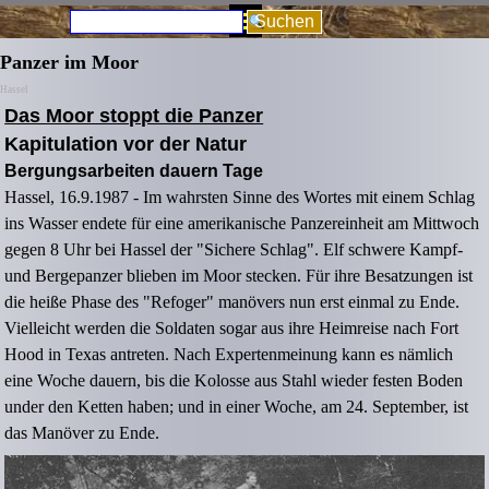
Direkt zum Seiteninhalt
Menü überspringen
Suchen
Panzer im Moor
Hassel
Das Moor stoppt die Panzer
Kapitulation vor der Natur
Bergungsarbeiten dauern Tage
Hassel, 16.9.1987 - Im wahrsten Sinne des Wortes mit einem Schlag
ins Wasser endete für eine amerikanische Panzereinheit am Mittwoch
gegen 8 Uhr bei Hassel der "Sichere Schlag". Elf schwere Kampf-
und Bergepanzer blieben im Moor stecken. Für ihre Besatzungen ist
die heiße Phase des "Refoger" manövers nun erst einmal zu Ende.
Vielleicht werden die Soldaten sogar aus ihre Heimreise nach Fort
Hood in Texas antreten. Nach Expertenmeinung kann es nämlich
eine Woche dauern, bis die Kolosse aus Stahl wieder festen Boden
under den Ketten haben; und in einer Woche, am 24. September, ist
das Manöver zu Ende.