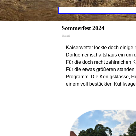
Direkt zum Seiteninhalt
Menü übers
Sommerfest 2024
Hassel
Kaiserwetter lockte doch einig
Dorfgemeinschaftshaus ein um d
Für die doch recht zahlreichen 
Für die etwas größeren standen
Programm. Die Königsklasse, Hu
einem voll bestückten Kühlwagen 