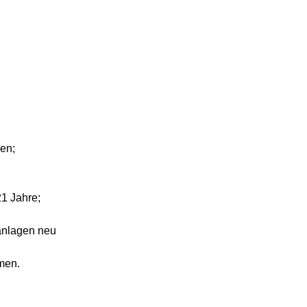
en;
21 Jahre;
sanlagen neu
hmen.