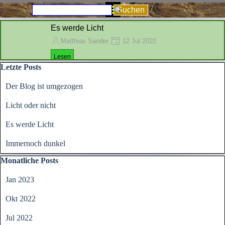
Direkt zum Seiteninhalt
Menü überspringen
Suchen
Es werde Licht
Matthias Sander
12 Jul 2022
Lesen
Block überspringen Letzte Posts
Letzte Posts
Der Blog ist umgezogen
Licht oder nicht
Es werde Licht
Immernoch dunkel
Block überspringen Monatliche Posts
Monatliche Posts
Jan 2023
Okt 2022
Jul 2022